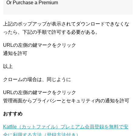
Or Purchase a Premium
上記のポップアップが表示されてダウンロードできなくな
ったら、下記の手順で許可する必要がある。
URLの左側の鍵マークをクリック
通知を許可
以上
クロームの場合は、同じように
URLの左側の鍵マークをクリック
管理画面からプライバシーとセキュリティ内の通知を許可
おすすめ
Katfile（カットファイル）プレミアム会員登録を無料で安
全に利用する方法（登録方法付き）