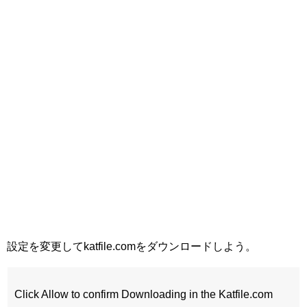
設定を変更してkatfile.comをダウンロードしよう。
Click Allow to confirm Downloading in the Katfile.com