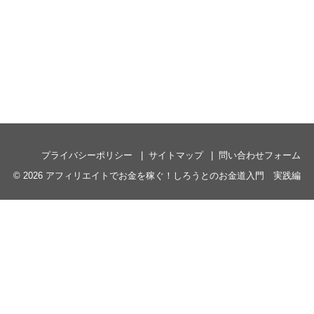
プライバシーポリシー
サイトマップ
問い合わせフォーム
© 2026
アフィリエイトでお金を稼ぐ！しろうとのお金道入門 実践編