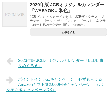
2020年版 JCBオリジナルカレンダー
「WASYOKU 和色」
JCBプレミアムカードである、JCBザ・クラス、プ
ラチナ、ゴールド ザ・プレミア、ゴールド、ネクサ
スは申し込み合計数が1部までは無料。 ...
記事を読む
2023年版 JCBオリジナルカレンダー「BLUE 青
をめぐる旅」
ポイントインカムキャンペーン 必ずもらえる
Amazonギフト券2,000円分キャンペーン！（ポ
タ友応援キャンペーンDX）