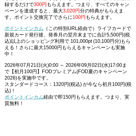
録するだけで
300円
もらえます。つまり、すべてのキャン
ペーンを達成すると、最大
3,020円
分の特典がもらえま
す。ポイント交換完了でさらに
100円
もらえます。
ポイントインカム
（この特別URL経由で）ライフカードで
新規カード発行後、発券月の翌月末までに合計5,500円(税
込)以上のショッピング利用で 101,000pt (10,100円分)もら
える！さらに最大15000円もらえるキャンペーンも実施
中！
2026年07月21日(火)0:00 ～ 2026年09月02日(水)17:00ま
で【初月100円】FODプレミアム(FOD夏のキャンペーン
2026)を実施中です。
スタンダードコース：1320円(税込) が今なら初月100円(税
込)！
ポイントインカム
経由で即150円もらえます。つまり、実
質無料！