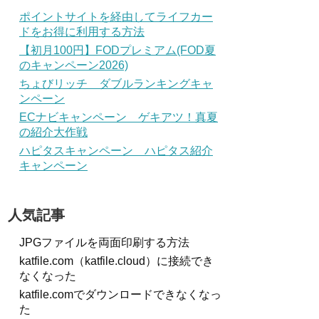
ポイントサイトを経由してライフカー
ドをお得に利用する方法
【初月100円】FODプレミアム(FOD夏
のキャンペーン2026)
ちょびリッチ ダブルランキングキャ
ンペーン
ECナビキャンペーン ゲキアツ！真夏
の紹介大作戦
ハピタスキャンペーン ハピタス紹介
キャンペーン
人気記事
JPGファイルを両面印刷する方法
katfile.com（katfile.cloud）に接続でき
なくなった
katfile.comでダウンロードできなくなっ
た