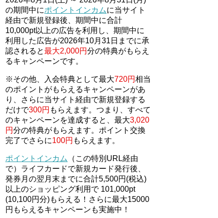
の期間中に
ポイントインカム
に当サイト
経由で新規登録後、期間中に合計
10,000pt以上の広告を利用し、期間中に
利用した広告が2026年10月31日までに承
認されると
最大2,000円
分の特典がもらえ
るキャンペーンです。
※その他、入会特典として最大
720円
相当
のポイントがもらえるキャンペーンがあ
り、さらに当サイト経由で新規登録する
だけで
300円
もらえます。つまり、すべて
のキャンペーンを達成すると、最大
3,020
円
分の特典がもらえます。ポイント交換
完了でさらに
100円
もらえます。
ポイントインカム
（この特別URL経由
で）ライフカードで新規カード発行後、
発券月の翌月末までに合計5,500円(税込)
以上のショッピング利用で 101,000pt
(10,100円分)もらえる！さらに最大15000
円もらえるキャンペーンも実施中！