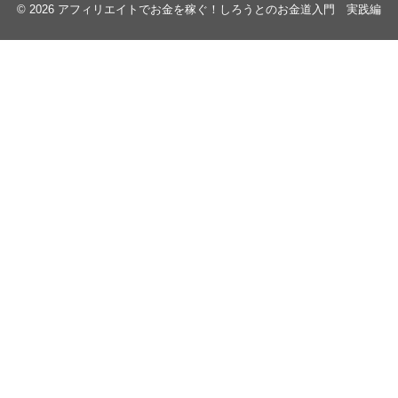
© 2026
アフィリエイトでお金を稼ぐ！しろうとのお金道入門 実践編