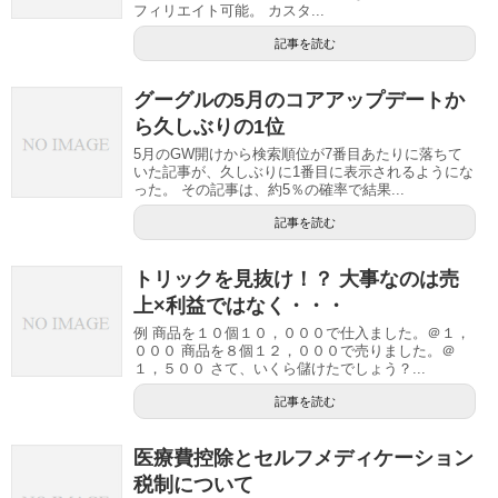
フィリエイト可能。 カスタ...
記事を読む
グーグルの5月のコアアップデートか
ら久しぶりの1位
5月のGW開けから検索順位が7番目あたりに落ちて
いた記事が、久しぶりに1番目に表示されるようにな
った。 その記事は、約5％の確率で結果...
記事を読む
トリックを見抜け！？ 大事なのは売
上×利益ではなく・・・
例 商品を１０個１０，０００で仕入ました。＠１，
０００ 商品を８個１２，０００で売りました。＠
１，５００ さて、いくら儲けたでしょう？...
記事を読む
医療費控除とセルフメディケーション
税制について