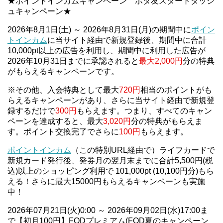
★ポイントインカムキャンペーン ポタ友スタートダッシ
ュキャンペーン★
2026年8月1日(土) ～ 2026年8月31日(月)の期間中に
ポイン
トインカム
に当サイト経由で新規登録後、期間中に合計
10,000pt以上の広告を利用し、期間中に利用した広告が
2026年10月31日までに承認されると
最大2,000円
分の特典
がもらえるキャンペーンです。
※その他、入会特典として最大
720円
相当のポイントがも
らえるキャンペーンがあり、さらに当サイト経由で新規登
録するだけで
300円
もらえます。つまり、すべてのキャン
ペーンを達成すると、最大
3,020円
分の特典がもらえま
す。ポイント交換完了でさらに
100円
もらえます。
ポイントインカム
（この特別URL経由で）ライフカードで
新規カード発行後、発券月の翌月末までに合計5,500円(税
込)以上のショッピング利用で 101,000pt (10,100円分)もら
える！さらに最大15000円もらえるキャンペーンも実施
中！
2026年07月21日(火)0:00 ～ 2026年09月02日(水)17:00ま
で【初月100円】FODプレミアム(FOD夏のキャンペーン